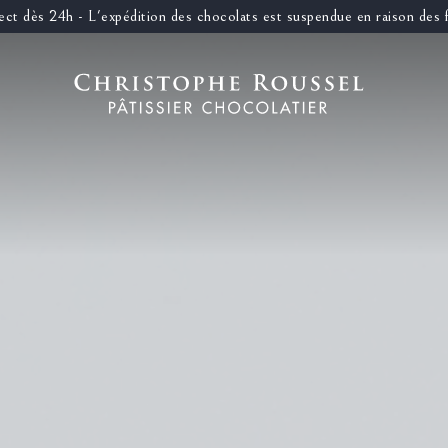
llect dès 24h - L'expédition des chocolats est suspendue en raison des