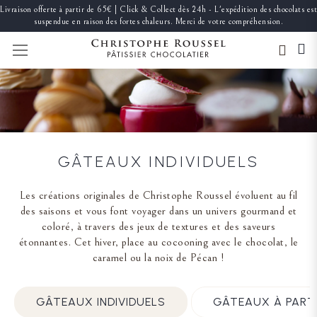
Livraison offerte à partir de 65€ | Click & Collect dès 24h - L'expédition des chocolats est
suspendue en raison des fortes chaleurs. Merci de votre compréhension.
BASCULER LA NAVIGATION
GÂTEAUX INDIVIDUELS
Les créations originales de Christophe Roussel évoluent au fil
des saisons et vous font voyager dans un univers gourmand et
coloré, à travers des jeux de textures et des saveurs
étonnantes. Cet hiver, place au cocooning avec le chocolat, le
caramel ou la noix de Pécan !
GÂTEAUX INDIVIDUELS
GÂTEAUX À PART