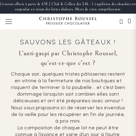
Livraison offerte à partir de 65€ | Click & Collect dès 24h - L'expédition des chocolats est
suspendue en raison des fortes chaleurs. Merci de votre compréhension.
BASCULER LA NAVIGATION
SAUVONS LES GÂTEAUX !
L'anti-gaspi par Christophe Roussel,
qu'est-ce-que c’est ?
Chaque soir, quelques tristes pâtisseries restent
en vitrine à la fermeture de nos boutiques et
risquent de terminer à la poubelle... et c’est bien
dommage lorsqu’on sait combien elles sont
délicieuses et ont été préparées avec amour !
Nous vous proposons ici de réserver les invendus
de la veille pour les récupérer en fin de journée,
à prix mini.
La composition de chaque lot ne peut être
connue à l’avance et varie d’un jour à l’autre.