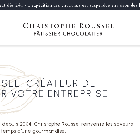
llect dès 24h - L'expédition des chocolats est suspendue en raison des
SEL, CRÉATEUR DE
R VOTRE ENTREPRISE
ue depuis 2004, Christophe Roussel réinvente les saveurs
e temps d'une gourmandise.