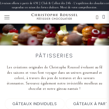
Livraison offerte à partir de 65€ | Click & Collect dès 24h - L'expédition des chocolats est
suspendue en raison des fortes chaleurs. Merci de votre compréhension.
BASCULER LA NAVIGATION
PÂTISSERIES
Les créations originales de Christophe Roussel évoluent au fil
des saisons et vous font voyager dans un univers gourmand et
coloré, à travers des jeux de textures et des saveurs
étonnantes. Savourez également notre irrésistible moelleux au
chocolat et notre gâteau nantais !
GÂTEAUX INDIVIDUELS
GÂTEAUX À PART