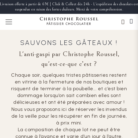
Livraison offerte à partir de 65€ | Click & Collect dès 24h - L'expédition des chocolats est
suspendue en raison des fortes chaleurs. Merci de votre compréhension.
BASCULER LA NAVIGATION
SAUVONS LES GÂTEAUX !
L'anti-gaspi par Christophe Roussel,
qu'est-ce-que c’est ?
Chaque soir, quelques tristes pâtisseries restent
en vitrine à la fermeture de nos boutiques et
risquent de terminer à la poubelle... et c’est bien
dommage lorsqu’on sait combien elles sont
délicieuses et ont été préparées avec amour !
Nous vous proposons ici de réserver les invendus
de la veille pour les récupérer en fin de journée,
à prix mini.
La composition de chaque lot ne peut être
connue à l’avance et varie d’un jour à l’autre.