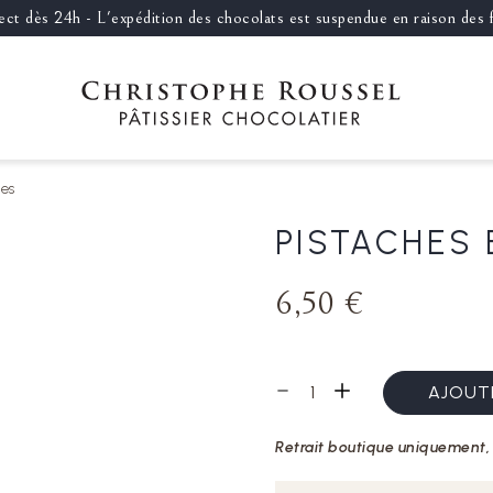
llect dès 24h - L'expédition des chocolats est suspendue en raison des
tes
PISTACHES 
6,50 €
AJOUTE
Retrait boutique uniquement, 