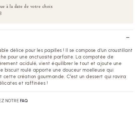
ue à la date de votre choix
B
le délice pour les papilles ! Il se compose d'un croustillant
che pour une onctuosité parfaite. La compotée de
èrement acidulé, vient équilibrer le tout et ajoute une
 le biscuit roulé apporte une douceur moelleuse qui
cette création gourmande. C'est un dessert qui ravira
icates et raffinées !
EZ NOTRE
FAQ