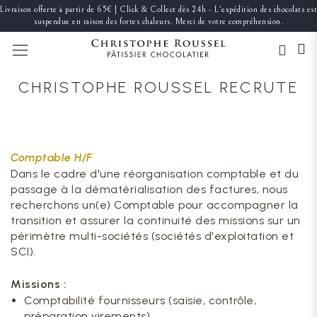
Livraison offerte à partir de 65€ | Click & Collect dès 24h - L'expédition des chocolats est
suspendue en raison des fortes chaleurs. Merci de votre compréhension.
BASCULER LA NAVIGATION
CHRISTOPHE ROUSSEL RECRUTE
Comptable H/F
Dans le cadre d'une réorganisation comptable et du
passage à la dématérialisation des factures, nous
recherchons un(e) Comptable pour accompagner la
transition et assurer la continuité des missions sur un
périmètre multi-sociétés (sociétés d'exploitation et
SCI).
Missions :
Comptabilité fournisseurs (saisie, contrôle,
préparation virements)