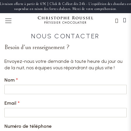
Livraison offerte à partir de 65€ | Click & Collect dès 24h - L'expédition des chocolats est
suspendue en raison des fortes chaleurs. Merci de votre compréhension.
BASCULER LA NAVIGATION
NOUS CONTACTER
Besoin d'un renseignement ?
Envoyez-nous votre demande à toute heure du jour ou
de la nuit, nos équipes vous répondront au plus vite !
Nom
Email
Numéro de téléphone