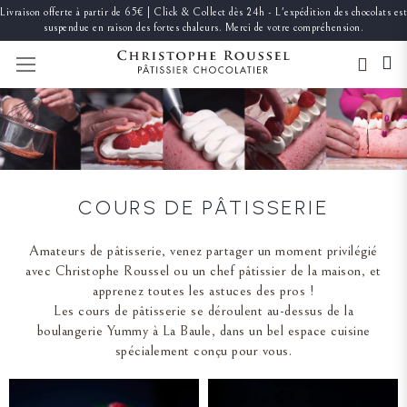
Livraison offerte à partir de 65€ | Click & Collect dès 24h - L'expédition des chocolats est
suspendue en raison des fortes chaleurs. Merci de votre compréhension.
BASCULER LA NAVIGATION
COURS DE PÂTISSERIE
Amateurs de pâtisserie, venez partager un moment privilégié
avec Christophe Roussel ou un chef pâtissier de la maison, et
apprenez toutes les astuces des pros !
Les cours de pâtisserie se déroulent au-dessus de la
boulangerie Yummy à La Baule, dans un bel espace cuisine
spécialement conçu pour vous.