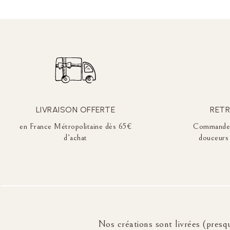
LIVRAISON OFFERTE
RETR
en France Métropolitaine dès 65€
Commandez 
d’achat
douceurs 
Nos créations sont livrées (presqu