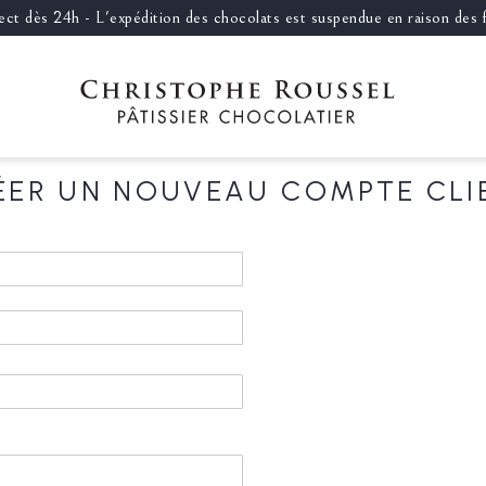
llect dès 24h - L'expédition des chocolats est suspendue en raison des
ÉER UN NOUVEAU COMPTE CLI