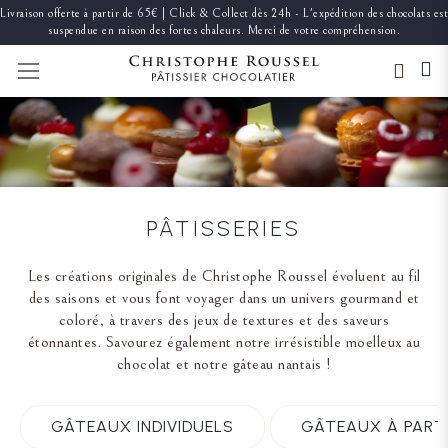
Livraison offerte à partir de 65€ | Click & Collect dès 24h - L'expédition des chocolats est
suspendue en raison des fortes chaleurs. Merci de votre compréhension.
BASCULER LA NAVIGATION
PÂTISSERIES
Les créations originales de Christophe Roussel évoluent au fil
des saisons et vous font voyager dans un univers gourmand et
coloré, à travers des jeux de textures et des saveurs
étonnantes. Savourez également notre irrésistible moelleux au
chocolat et notre gâteau nantais !
GÂTEAUX INDIVIDUELS
GÂTEAUX À PART