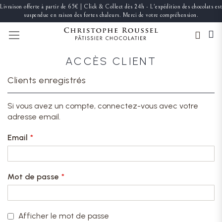
Livraison offerte à partir de 65€ | Click & Collect dès 24h - L'expédition des chocolats est
suspendue en raison des fortes chaleurs. Merci de votre compréhension.
BASCULER LA NAVIGATION
ACCÈS CLIENT
Clients enregistrés
Si vous avez un compte, connectez-vous avec votre
adresse email.
Email
Mot de passe
Afficher le mot de passe