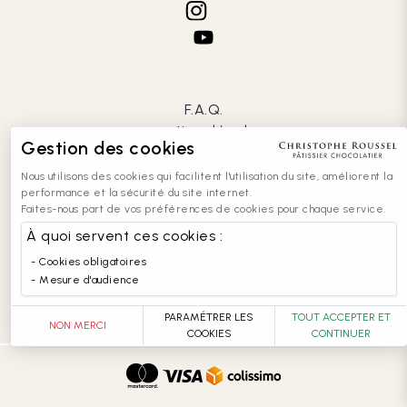
F.A.Q.
mentions légales
Gestion des cookies
CGV
confidentialité
Nous utilisons des cookies qui facilitent l'utilisation du site, améliorent la
cookies
performance et la sécurité du site internet.
Faites-nous part de vos préférences de cookies pour chaque service.
contact
recrutement
À quoi servent ces cookies :
entreprises
Cookies obligatoires
accessibilité : partiellement conforme
Mesure d'audience
PARAMÉTRER LES
TOUT ACCEPTER ET
NON MERCI
COOKIES
CONTINUER