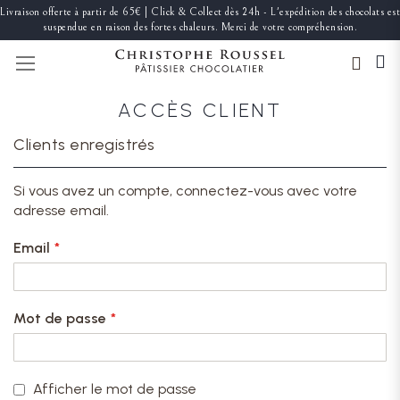
Livraison offerte à partir de 65€ | Click & Collect dès 24h - L'expédition des chocolats est
suspendue en raison des fortes chaleurs. Merci de votre compréhension.
BASCULER LA NAVIGATION
ACCÈS CLIENT
Clients enregistrés
Si vous avez un compte, connectez-vous avec votre
adresse email.
Email
Mot de passe
Afficher le mot de passe