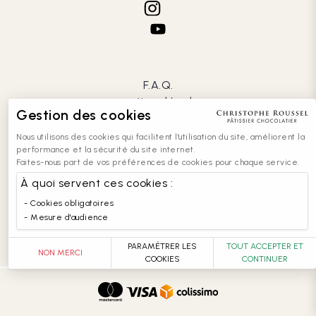
F.A.Q.
mentions légales
Gestion des cookies
CGV
confidentialité
Nous utilisons des cookies qui facilitent l'utilisation du site, améliorent la
cookies
performance et la sécurité du site internet.
Faites-nous part de vos préférences de cookies pour chaque service.
contact
recrutement
À quoi servent ces cookies :
entreprises
Cookies obligatoires
accessibilité : partiellement conforme
Mesure d'audience
PARAMÉTRER LES
TOUT ACCEPTER ET
NON MERCI
COOKIES
CONTINUER