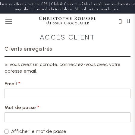
Livraison offerte à partir de 65€ | Click & Collect dès 24h - L'expédition des chocolats est
suspendue en raison des fortes chaleurs. Merci de votre compréhension.
BASCULER LA NAVIGATION
ACCÈS CLIENT
Clients enregistrés
Si vous avez un compte, connectez-vous avec votre
adresse email.
Email
Mot de passe
Afficher le mot de passe