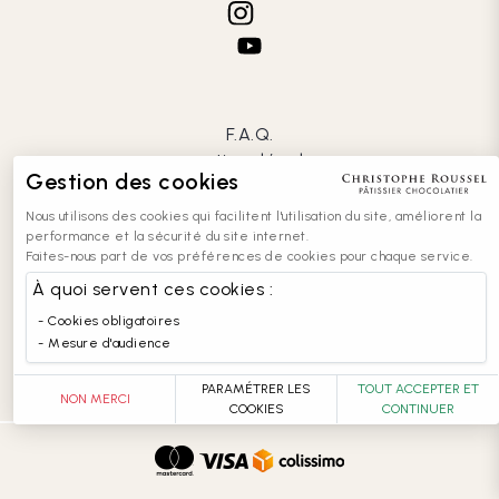
F.A.Q.
mentions légales
Gestion des cookies
CGV
confidentialité
Nous utilisons des cookies qui facilitent l'utilisation du site, améliorent la
cookies
performance et la sécurité du site internet.
Faites-nous part de vos préférences de cookies pour chaque service.
contact
recrutement
À quoi servent ces cookies :
entreprises
Cookies obligatoires
accessibilité : partiellement conforme
Mesure d'audience
PARAMÉTRER LES
TOUT ACCEPTER ET
NON MERCI
COOKIES
CONTINUER