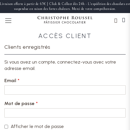
Livraison offerte à partir de 65€ | Click & Collect dès 24h - L'expédition des chocolats est
suspendue en raison des fortes chaleurs. Merci de votre compréhension.
BASCULER LA NAVIGATION
ACCÈS CLIENT
Clients enregistrés
Si vous avez un compte, connectez-vous avec votre
adresse email.
Email
Mot de passe
Afficher le mot de passe