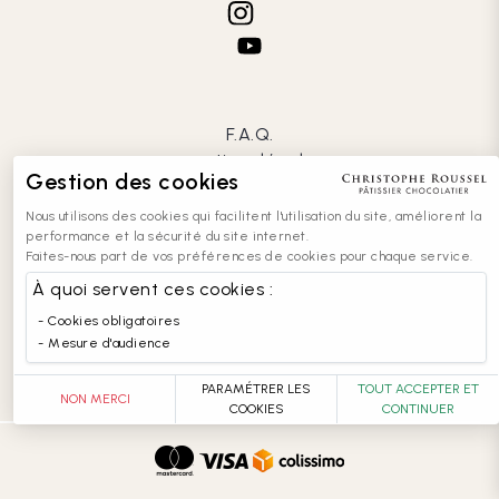
F.A.Q.
mentions légales
Gestion des cookies
CGV
confidentialité
Nous utilisons des cookies qui facilitent l'utilisation du site, améliorent la
cookies
performance et la sécurité du site internet.
Faites-nous part de vos préférences de cookies pour chaque service.
contact
recrutement
À quoi servent ces cookies :
entreprises
Cookies obligatoires
accessibilité : partiellement conforme
Mesure d'audience
PARAMÉTRER LES
TOUT ACCEPTER ET
NON MERCI
COOKIES
CONTINUER