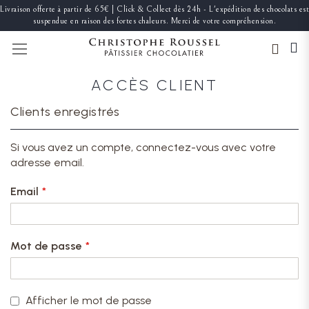
Livraison offerte à partir de 65€ | Click & Collect dès 24h - L'expédition des chocolats est
suspendue en raison des fortes chaleurs. Merci de votre compréhension.
BASCULER LA NAVIGATION
ACCÈS CLIENT
Clients enregistrés
Si vous avez un compte, connectez-vous avec votre
adresse email.
Email
Mot de passe
Afficher le mot de passe