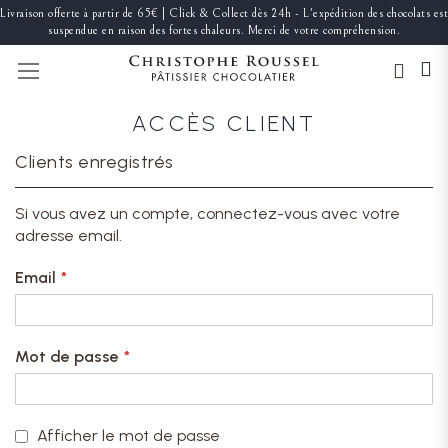
Livraison offerte à partir de 65€ | Click & Collect dès 24h - L'expédition des chocolats est
suspendue en raison des fortes chaleurs. Merci de votre compréhension.
BASCULER LA NAVIGATION
ACCÈS CLIENT
Clients enregistrés
Si vous avez un compte, connectez-vous avec votre
adresse email.
Email
Mot de passe
Afficher le mot de passe