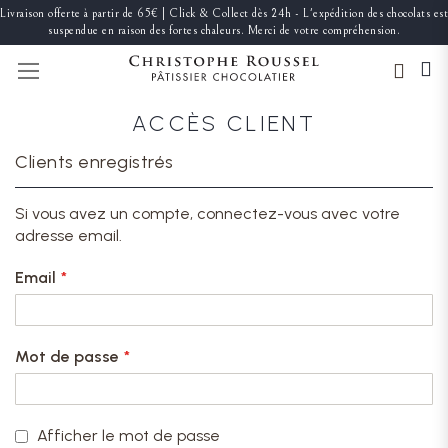
Livraison offerte à partir de 65€ | Click & Collect dès 24h - L'expédition des chocolats est
suspendue en raison des fortes chaleurs. Merci de votre compréhension.
BASCULER LA NAVIGATION
ACCÈS CLIENT
Clients enregistrés
Si vous avez un compte, connectez-vous avec votre
adresse email.
Email
Mot de passe
Afficher le mot de passe