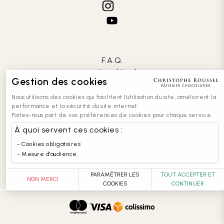
F.A.Q.
mentions légales
Gestion des cookies
CGV
confidentialité
Nous utilisons des cookies qui facilitent l'utilisation du site, améliorent la
cookies
performance et la sécurité du site internet.
Faites-nous part de vos préférences de cookies pour chaque service.
contact
recrutement
À quoi servent ces cookies :
entreprises
Cookies obligatoires
accessibilité : partiellement conforme
Mesure d'audience
PARAMÉTRER LES
TOUT ACCEPTER ET
NON MERCI
COOKIES
CONTINUER