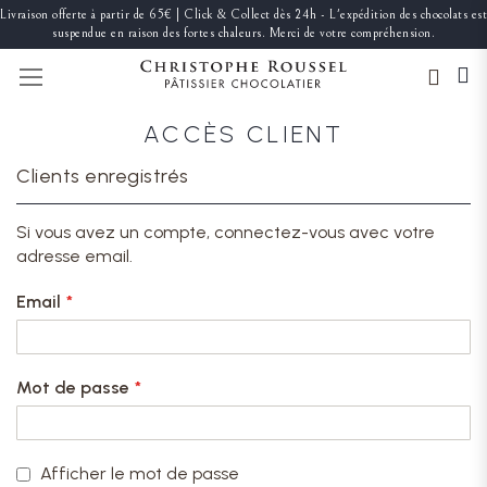
Livraison offerte à partir de 65€ | Click & Collect dès 24h - L'expédition des chocolats est
suspendue en raison des fortes chaleurs. Merci de votre compréhension.
BASCULER LA NAVIGATION
ACCÈS CLIENT
Clients enregistrés
Si vous avez un compte, connectez-vous avec votre
adresse email.
Email
Mot de passe
Afficher le mot de passe