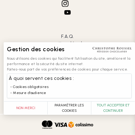
F.A.Q.
mentions légales
Gestion des cookies
CGV
confidentialité
Nous utilisons des cookies qui facilitent l'utilisation du site, améliorent la
cookies
performance et la sécurité du site internet.
Faites-nous part de vos préférences de cookies pour chaque service.
contact
recrutement
À quoi servent ces cookies :
entreprises
Cookies obligatoires
accessibilité : partiellement conforme
Mesure d'audience
PARAMÉTRER LES
TOUT ACCEPTER ET
NON MERCI
COOKIES
CONTINUER