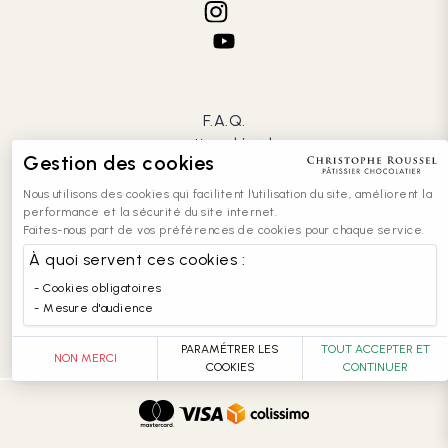
F.A.Q.
mentions légales
Gestion des cookies
CGV
confidentialité
Nous utilisons des cookies qui facilitent l'utilisation du site, améliorent la
cookies
performance et la sécurité du site internet.
Faites-nous part de vos préférences de cookies pour chaque service.
contact
recrutement
À quoi servent ces cookies :
entreprises
Cookies obligatoires
accessibilité : partiellement conforme
Mesure d'audience
PARAMÉTRER LES
TOUT ACCEPTER ET
NON MERCI
COOKIES
CONTINUER