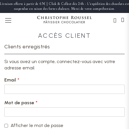
Livraison offerte à partir de 65€ | Click & Collect dès 24h - L'expédition des chocolats est
suspendue en raison des fortes chaleurs. Merci de votre compréhension.
BASCULER LA NAVIGATION
ACCÈS CLIENT
Clients enregistrés
Si vous avez un compte, connectez-vous avec votre
adresse email.
Email
Mot de passe
Afficher le mot de passe