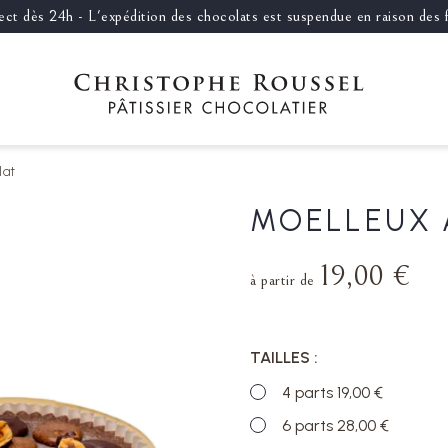
llect dès 24h - L'expédition des chocolats est suspendue en raison des
lat
MOELLEUX 
19,00 €
à partir de
TAILLES
4 parts 19,00 €
6 parts 28,00 €