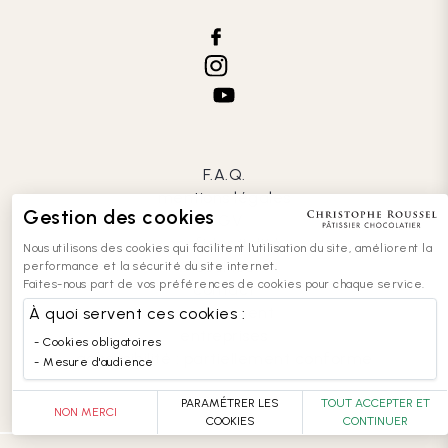
F.A.Q.
mentions légales
Gestion des cookies
CGV
confidentialité
Nous utilisons des cookies qui facilitent l'utilisation du site, améliorent la
cookies
performance et la sécurité du site internet.
Faites-nous part de vos préférences de cookies pour chaque service.
contact
recrutement
À quoi servent ces cookies :
entreprises
Cookies obligatoires
accessibilité : partiellement conforme
Mesure d'audience
PARAMÉTRER LES
TOUT ACCEPTER ET
NON MERCI
COOKIES
CONTINUER