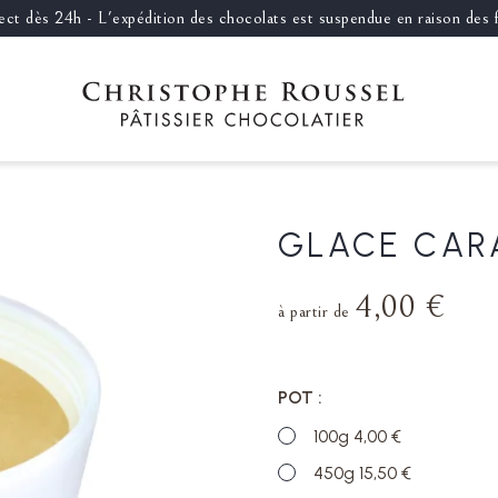
llect dès 24h - L'expédition des chocolats est suspendue en raison des
GLACE CAR
4,00 €
à partir de
POT
100g 4,00 €
450g 15,50 €