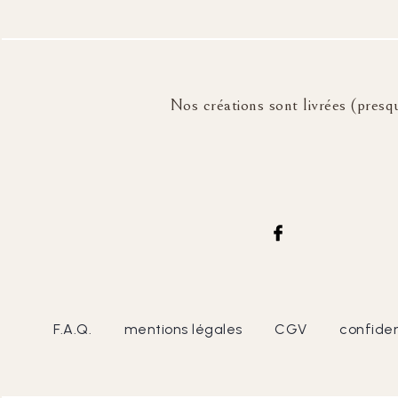
Nos créations sont livrées (presqu
F.A.Q.
mentions légales
CGV
confiden