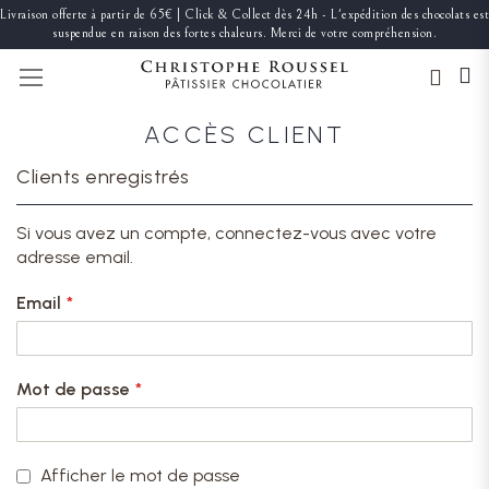
Livraison offerte à partir de 65€ | Click & Collect dès 24h - L'expédition des chocolats est
suspendue en raison des fortes chaleurs. Merci de votre compréhension.
BASCULER LA NAVIGATION
ACCÈS CLIENT
Clients enregistrés
Si vous avez un compte, connectez-vous avec votre
adresse email.
Email
Mot de passe
Afficher le mot de passe