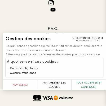
F.A.Q.
mentions légales
Gestion des cookies
CGV
confidentialité
Nous utilisons des cookies qui facilitent l'utilisation du site, améliorent la
cookies
performance et la sécurité du site internet.
Faites-nous part de vos préférences de cookies pour chaque service.
contact
recrutement
À quoi servent ces cookies :
entreprises
Cookies obligatoires
accessibilité : partiellement conforme
Mesure d'audience
PARAMÉTRER LES
TOUT ACCEPTER ET
NON MERCI
COOKIES
CONTINUER