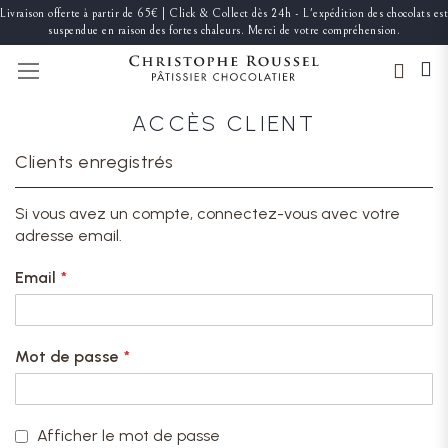
Livraison offerte à partir de 65€ | Click & Collect dès 24h - L'expédition des chocolats est
suspendue en raison des fortes chaleurs. Merci de votre compréhension.
BASCULER LA NAVIGATION
ACCÈS CLIENT
Clients enregistrés
Si vous avez un compte, connectez-vous avec votre
adresse email.
Email
Mot de passe
Afficher le mot de passe