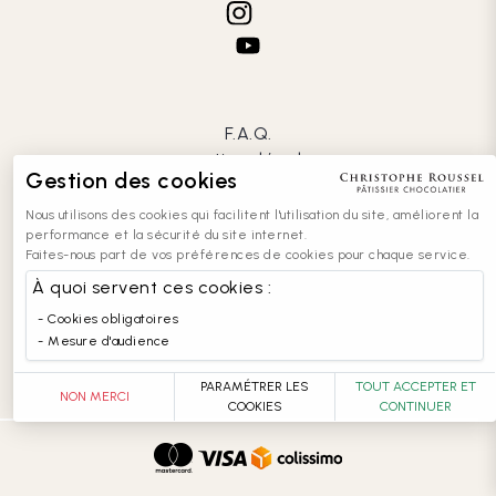
F.A.Q.
mentions légales
Gestion des cookies
CGV
confidentialité
Nous utilisons des cookies qui facilitent l'utilisation du site, améliorent la
cookies
performance et la sécurité du site internet.
Faites-nous part de vos préférences de cookies pour chaque service.
contact
recrutement
À quoi servent ces cookies :
entreprises
Cookies obligatoires
accessibilité : partiellement conforme
Mesure d'audience
PARAMÉTRER LES
TOUT ACCEPTER ET
NON MERCI
COOKIES
CONTINUER