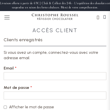
Livraison offerte à partir de 65€ | Click & Collect dès 24h - L'expédition des chocolats est
suspendue en raison des fortes chaleurs. Merci de votre compréhension.
BASCULER LA NAVIGATION
ACCÈS CLIENT
Clients enregistrés
Si vous avez un compte, connectez-vous avec votre
adresse email.
Email
Mot de passe
Afficher le mot de passe