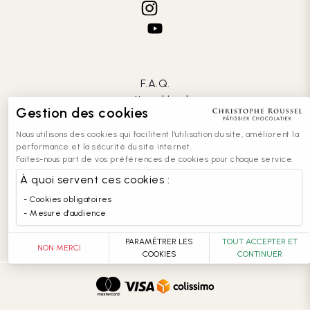
F.A.Q.
mentions légales
Gestion des cookies
CGV
confidentialité
Nous utilisons des cookies qui facilitent l'utilisation du site, améliorent la
cookies
performance et la sécurité du site internet.
Faites-nous part de vos préférences de cookies pour chaque service.
contact
recrutement
À quoi servent ces cookies :
entreprises
Cookies obligatoires
accessibilité : partiellement conforme
Mesure d'audience
PARAMÉTRER LES
TOUT ACCEPTER ET
NON MERCI
COOKIES
CONTINUER