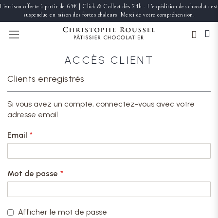
Livraison offerte à partir de 65€ | Click & Collect dès 24h - L'expédition des chocolats est
suspendue en raison des fortes chaleurs. Merci de votre compréhension.
BASCULER LA NAVIGATION
ACCÈS CLIENT
Clients enregistrés
Si vous avez un compte, connectez-vous avec votre
adresse email.
Email
Mot de passe
Afficher le mot de passe