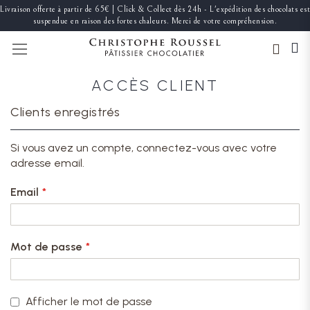
Livraison offerte à partir de 65€ | Click & Collect dès 24h - L'expédition des chocolats est
suspendue en raison des fortes chaleurs. Merci de votre compréhension.
BASCULER LA NAVIGATION
ACCÈS CLIENT
Clients enregistrés
Si vous avez un compte, connectez-vous avec votre
adresse email.
Email
Mot de passe
Afficher le mot de passe