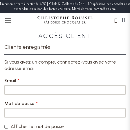
Livraison offerte à partir de 65€ | Click & Collect dès 24h - L'expédition des chocolats est
suspendue en raison des fortes chaleurs. Merci de votre compréhension.
BASCULER LA NAVIGATION
ACCÈS CLIENT
Clients enregistrés
Si vous avez un compte, connectez-vous avec votre
adresse email.
Email
Mot de passe
Afficher le mot de passe