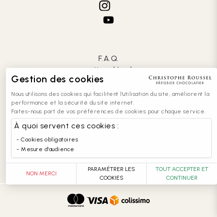
F.A.Q.
mentions légales
Gestion des cookies
CGV
confidentialité
Nous utilisons des cookies qui facilitent l'utilisation du site, améliorent la
cookies
performance et la sécurité du site internet.
Faites-nous part de vos préférences de cookies pour chaque service.
contact
recrutement
À quoi servent ces cookies :
entreprises
Cookies obligatoires
accessibilité : partiellement conforme
Mesure d'audience
PARAMÉTRER LES
TOUT ACCEPTER ET
NON MERCI
COOKIES
CONTINUER