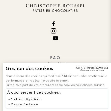
F.A.Q.
mentions légales
Gestion des cookies
CGV
confidentialité
Nous utilisons des cookies qui facilitent l'utilisation du site, améliorent la
cookies
performance et la sécurité du site internet.
Faites-nous part de vos préférences de cookies pour chaque service.
contact
recrutement
À quoi servent ces cookies :
entreprises
Cookies obligatoires
accessibilité : partiellement conforme
Mesure d'audience