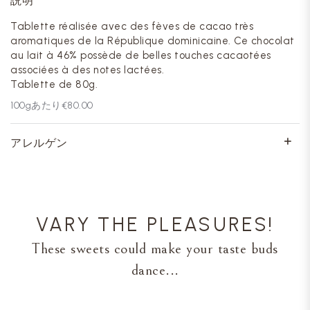
説明
Tablette réalisée avec des fèves de cacao très
aromatiques de la République dominicaine. Ce chocolat
au lait à 46% possède de belles touches cacaotées
associées à des notes lactées.
Tablette de 80g.
100
gあたり
€80.00
アレルゲン
VARY THE PLEASURES!
These sweets could make your taste buds
dance...