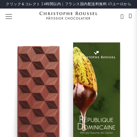
クリック＆コレクト 24時間以内｜フランス国内配送料無料 65ユーロから
ナビを呼ぶ