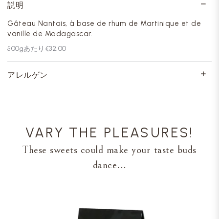
説明
Gâteau Nantais, à base de rhum de Martinique et de
vanille de Madagascar.
500
gあたり
€32.00
アレルゲン
VARY THE PLEASURES!
These sweets could make your taste buds
dance...