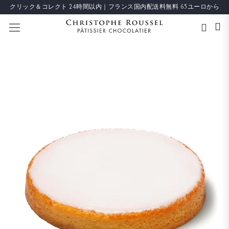
クリック＆コレクト 24時間以内｜フランス国内配送料無料 65ユーロから
ナビを呼ぶ