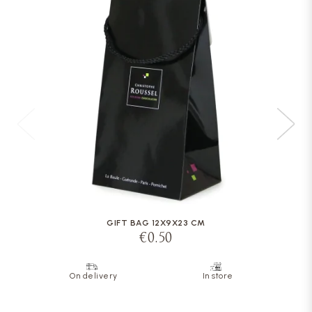
GIFT BAG 12X9X23 CM
€0.50
On delivery
In store