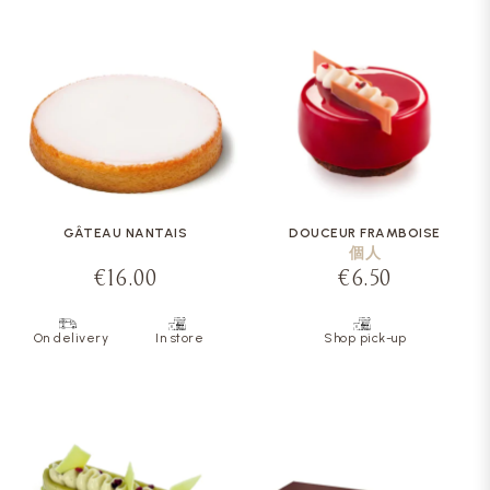
GÂTEAU NANTAIS
DOUCEUR FRAMBOISE
個人
€16.00
€6.50
On delivery
In store
Shop pick-up