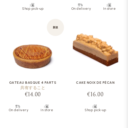
Shop pick-up
On delivery
In store
新規
GATEAU BASQUE 4 PARTS
CAKE NOIX DE PÉCAN
共有すること
€14.00
€16.00
On delivery
In store
Shop pick-up