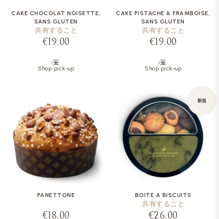
CAKE CHOCOLAT NOISETTE,
CAKE PISTACHE & FRAMBOISE,
SANS GLUTEN
SANS GLUTEN
共有すること
共有すること
€19.00
€19.00
Shop pick-up
Shop pick-up
新規
PANETTONE
BOITE A BISCUITS
共有すること
€18.00
€26.00