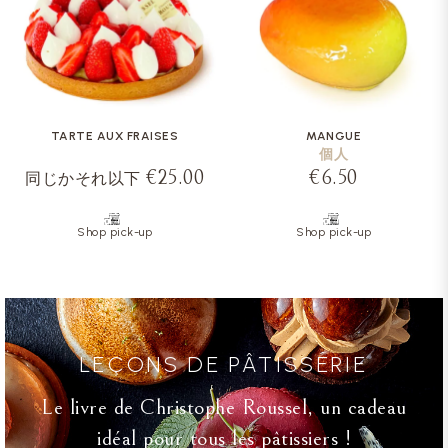
TARTE AUX FRAISES
MANGUE
個人
€25.00
€6.50
同じかそれ以下
Shop pick-up
Shop pick-up
LEÇONS DE PÂTISSERIE
Le livre de Christophe Roussel, un cadeau
idéal pour tous les pâtissiers !