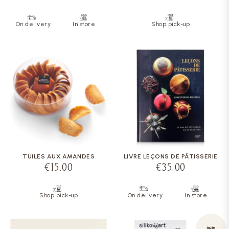
On delivery
In store
Shop pick-up
TUILES AUX AMANDES
LIVRE LEÇONS DE PÂTISSERIE
€15.00
€35.00
Shop pick-up
On delivery
In store
新規