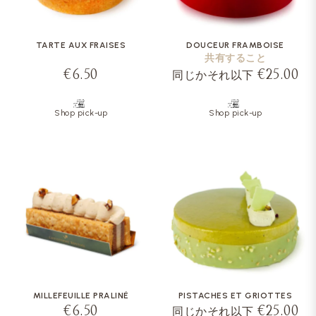
TARTE AUX FRAISES
DOUCEUR FRAMBOISE
共有すること
€6.50
€25.00
同じかそれ以下
Shop pick-up
Shop pick-up
MILLEFEUILLE PRALINÉ
PISTACHES ET GRIOTTES
€6.50
€25.00
同じかそれ以下