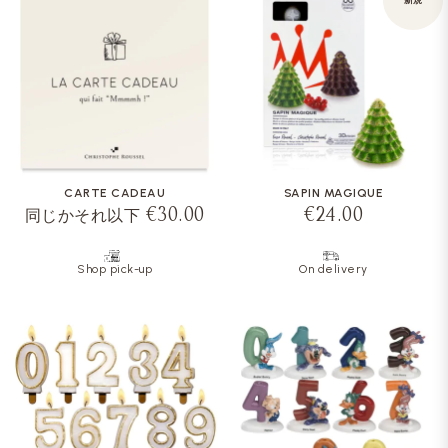
CARTE CADEAU
SAPIN MAGIQUE
€30.00
€24.00
同じかそれ以下
Shop pick-up
On delivery