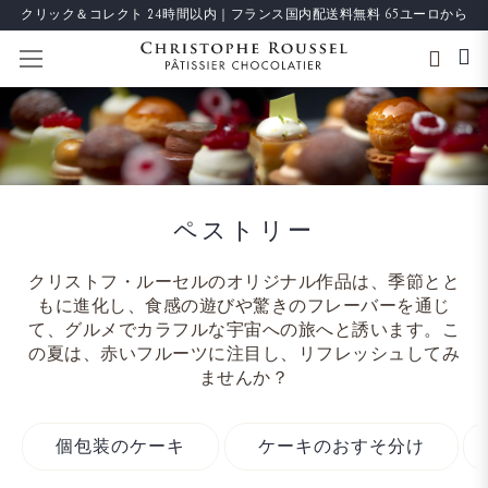
クリック＆コレクト 24時間以内｜フランス国内配送料無料 65ユーロから
ナビを呼ぶ
ペストリー
クリストフ・ルーセルのオリジナル作品は、季節とと
もに進化し、食感の遊びや驚きのフレーバーを通じ
て、グルメでカラフルな宇宙への旅へと誘います。こ
の夏は、赤いフルーツに注目し、リフレッシュしてみ
ませんか？
個包装のケーキ
ケーキのおすそ分け