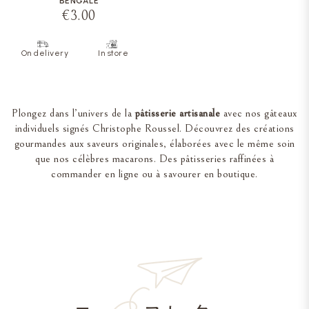
BENGALE
€3.00
On delivery
In store
Plongez dans l’univers de la
pâtisserie artisanale
avec nos gâteaux
individuels signés Christophe Roussel. Découvrez des créations
gourmandes aux saveurs originales, élaborées avec le même soin
que nos célèbres macarons. Des pâtisseries raffinées à
commander en ligne ou à savourer en boutique.