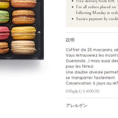
Free delivery from 65€* 
For all orders placed on
following Monday in orde
Secure payment by credit
説明
Coffret de 25 macarons, s
Vous retrouverez les incont
Guérande...) mais aussi des
pour les fêtes).
Une double alvéole permet 
se transporter facilement.
Conservation: 6 jours au réf
500
gあたり
€100.00
アレルゲン