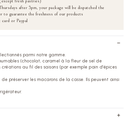
(except fresh pastries)
 Thursdays after 3pm, your package will be dispatched the
r to guarantee the freshness of our products
 card or Paypal
électionnés parmi notre gamme.
ournables (chocolat, caramel à la fleur de sel de
 créations au fil des saisons (par exemple pain d'épices
de préserver les macarons de la casse. Ils peuvent ainsi
rigérateur.