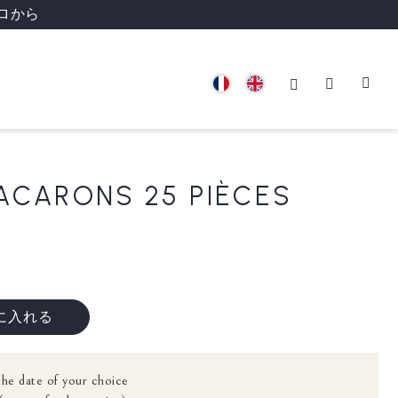
ロから
ACARONS 25 PIÈCES
に入れる
the date of your choice