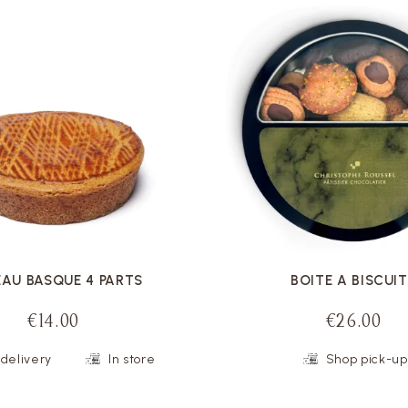
VOIR LA FICHE
VOIR LA FICHE
AU BASQUE 4 PARTS
BOITE A BISCUI
€14.00
€26.00
delivery
In store
Shop pick-up