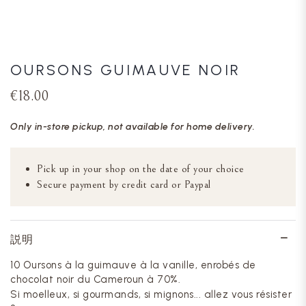
OURSONS GUIMAUVE NOIR
€18.00
Only in-store pickup, not available for home delivery.
Pick up in your shop on the date of your choice
Secure payment by credit card or Paypal
説明
10 Oursons à la guimauve à la vanille, enrobés de
chocolat noir du Cameroun à 70%.
Si moelleux, si gourmands, si mignons... allez vous résister