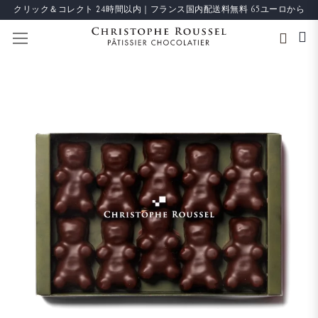
クリック＆コレクト 24時間以内｜フランス国内配送料無料 65ユーロから
ナビを呼ぶ