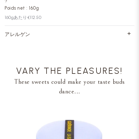
?
Poids net : 160g
160
gあたり
€112.50
アレルゲン
VARY THE PLEASURES!
These sweets could make your taste buds
dance...