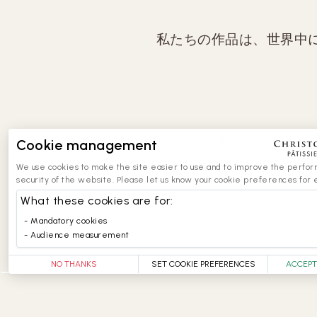
私たちの作品は、世界中
Cookie management
We use cookies to make the site easier to use and to improve the perfo
security of the website. Please let us know your cookie preferences for 
What these cookies are for:
Mandatory cookies
Audience measurement
NO THANKS
SET COOKIE PREFERENCES
ACCEPT