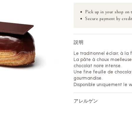
Pick up in your shop on 
Secure payment by credit
説明
Le traditionnel éclair, à la
La pâte à choux moelleuse
chocolat noire intense.
Une fine feuille de chocolat
gourmandise.
Disponible uniquement le 
アレルゲン