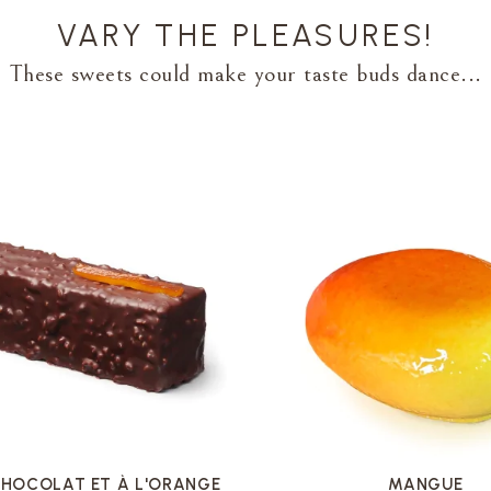
VARY THE PLEASURES!
These sweets could make your taste buds dance...
VOIR LA FICHE
VOIR LA FICHE
CHOCOLAT ET À L'ORANGE
MANGUE