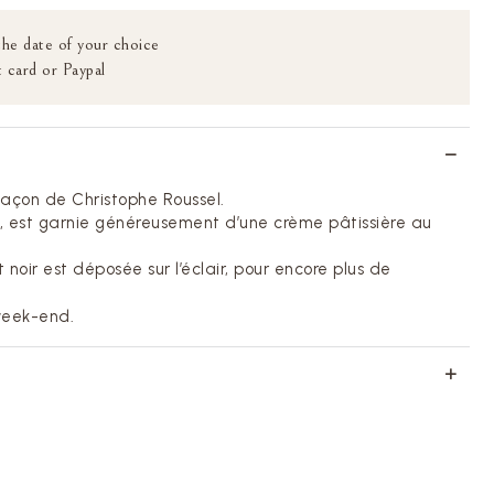
the date of your choice
 card or Paypal
 façon de Christophe Roussel.
, est garnie généreusement d’une crème pâtissière au
 noir est déposée sur l’éclair, pour encore plus de
week-end.