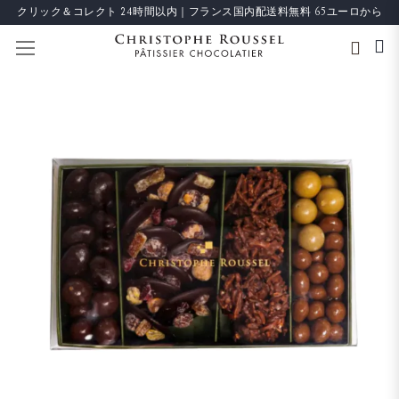
クリック＆コレクト 24時間以内｜フランス国内配送料無料 65ユーロから
ナビを呼ぶ