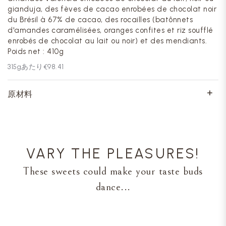
gianduja, des fèves de cacao enrobées de chocolat noir
du Brésil à 67% de cacao, des rocailles (batônnets
d'amandes caramélisées, oranges confites et riz soufflé
enrobés de chocolat au lait ou noir) et des mendiants.
Poids net : 410g
315
gあたり
€98.41
原材料
VARY THE PLEASURES!
These sweets could make your taste buds
dance...