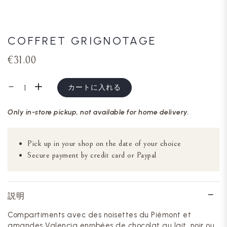
COFFRET GRIGNOTAGE
€31.00
カートに入れる
Only in-store pickup, not available for home delivery.
Pick up in your shop on the date of your choice
Secure payment by credit card or Paypal
説明
Compartiments avec des noisettes du Piémont et
amandes Valencia enrobées de chocolat au lait, noir ou