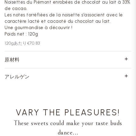
Noisettes du Piémont enrobées de chocolat au lait à 33%
de cacao
.
Les notes torréfiées de la noisette s'associent avec le
caractère lacté et cacaoté du chocolat au lait.
Une gourmandise à découvrir !
Poids net : 120g
120
gあたり
€70.83
原材料
アレルゲン
VARY THE PLEASURES!
These sweets could make your taste buds
dance...