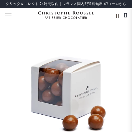
クリック＆コレクト 24時間以内｜フランス国内配送料無料 65ユーロから
ナビを呼ぶ