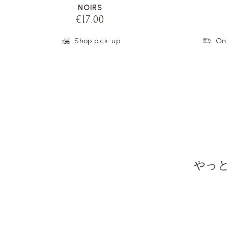
NOIRS
€17.00
Shop pick-up
On 
やっ