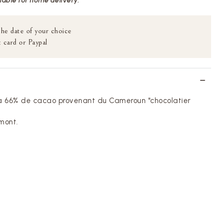
ilable for home delivery.
the date of your choice
 card or Paypal
 à 66% de cacao provenant du Cameroun "chocolatier
mont.