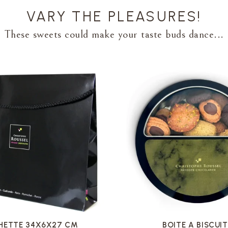
VARY THE PLEASURES!
These sweets could make your taste buds dance...
VOIR LA FICHE
VOIR LA FICHE
HETTE 34X6X27 CM
BOITE A BISCUI