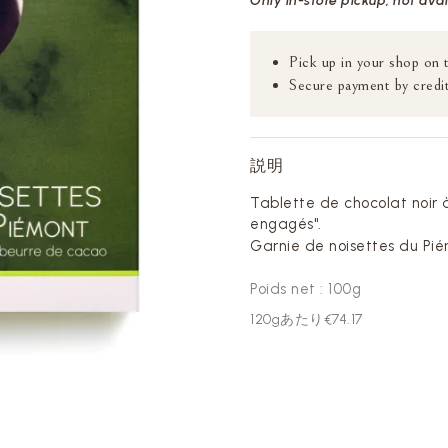
Only in-store pickup, not ava
Pick up in your shop on 
Secure payment by credit
説明
Tablette de chocolat noir
engagés".
Garnie de noisettes du Pié
Poids net : 100g
120
gあたり
€74.17