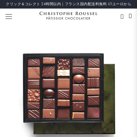
クリック＆コレクト 24時間以内｜フランス国内配送料無料 65ユーロから
ナビを呼ぶ