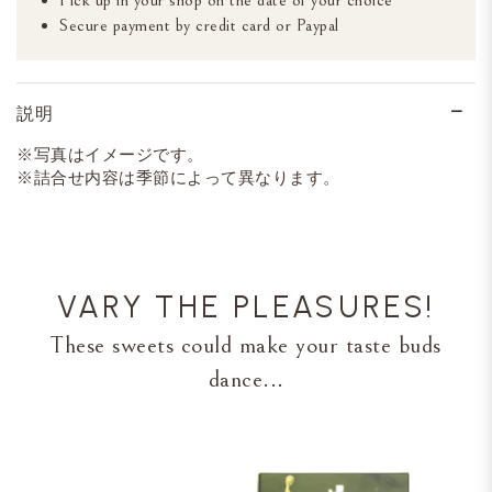
Pick up in your shop on the date of your choice
Secure payment by credit card or Paypal
説明
※写真はイメージです。
※詰合せ内容は季節によって異なります。
VARY THE PLEASURES!
These sweets could make your taste buds
dance...