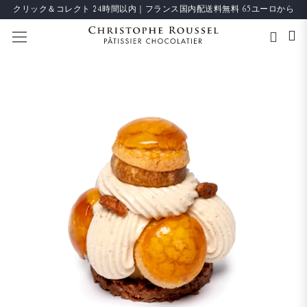
クリック＆コレクト 24時間以内｜フランス国内配送料無料 65ユーロから
ナビを呼ぶ