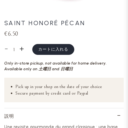
SAINT HONORÉ PÉCAN
€6.50
カートに入れる
Only in-store pickup, not available for home delivery.
Available only on 土曜日 and 日曜日
Pick up in your shop on the date of your choice
Secure payment by credit card or Paypal
説明
Une revisite gourmande du grand classique : une base