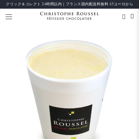
クリック＆コレクト 24時間以内｜フランス国内配送料無料 65ユーロから
ナビを呼ぶ