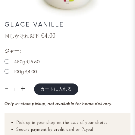
GLACE VANILLE
€4.00
同じかそれ以下
ジャー
450g €15.50
100g €4.00
カートに入れる
Only in-store pickup, not available for home delivery.
Pick up in your shop on the date of your choice
Secure payment by credit card or Paypal