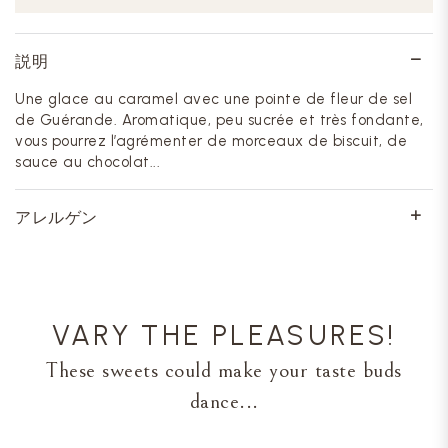
説明
Une glace au caramel avec une pointe de fleur de sel
de Guérande. Aromatique, peu sucrée et très fondante,
vous pourrez l’agrémenter de morceaux de biscuit, de
sauce au chocolat...
アレルゲン
VARY THE PLEASURES!
These sweets could make your taste buds
dance...