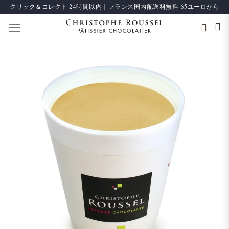
クリック＆コレクト 24時間以内｜フランス国内配送料無料 65ユーロから
ナビを呼ぶ