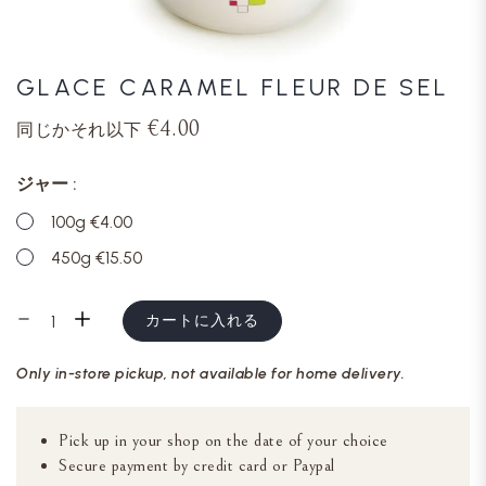
GLACE CARAMEL FLEUR DE SEL
€4.00
同じかそれ以下
ジャー
100g €4.00
450g €15.50
カートに入れる
Only in-store pickup, not available for home delivery.
Pick up in your shop on the date of your choice
Secure payment by credit card or Paypal