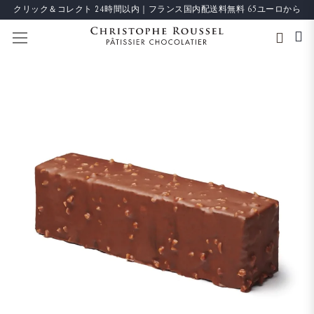
クリック＆コレクト 24時間以内｜フランス国内配送料無料 65ユーロから
ナビを呼ぶ