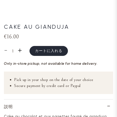
CAKE AU GIANDUJA
€16.00
カートに入れる
Only in-store pickup, not available for home delivery.
Pick up in your shop on the date of your choice
Secure payment by credit card or Paypal
説明
Cake au chocolat et aux noisettes fourré de gianduja,