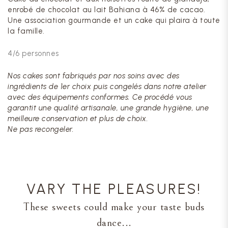
enrobé de chocolat au lait Bahiana à 46% de cacao.
Une association gourmande et un cake qui plaira à toute
la famille.
4/6 personnes
Nos cakes sont fabriqués par nos soins avec des
ingrédients de 1er choix puis congelés dans notre atelier
avec des équipements conformes. Ce procédé vous
garantit une qualité artisanale, une grande hygiène, une
meilleure conservation et plus de choix.
Ne pas recongeler.
VARY THE PLEASURES!
These sweets could make your taste buds
dance...