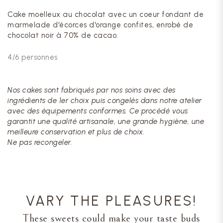
Cake moelleux au chocolat avec un coeur fondant de
marmelade d'écorces d'orange confites, enrobé de
chocolat noir à 70% de cacao.
4/6 personnes
Nos cakes sont fabriqués par nos soins avec des
ingrédients de 1er choix puis congelés dans notre atelier
avec des équipements conformes. Ce procédé vous
garantit une qualité artisanale, une grande hygiène, une
meilleure conservation et plus de choix.
Ne pas recongeler.
VARY THE PLEASURES!
These sweets could make your taste buds