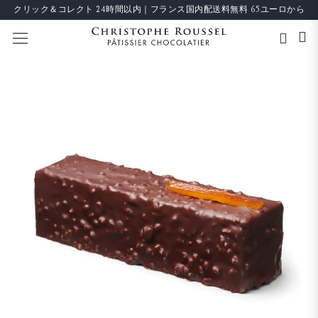
クリック＆コレクト 24時間以内｜フランス国内配送料無料 65ユーロから
ナビを呼ぶ